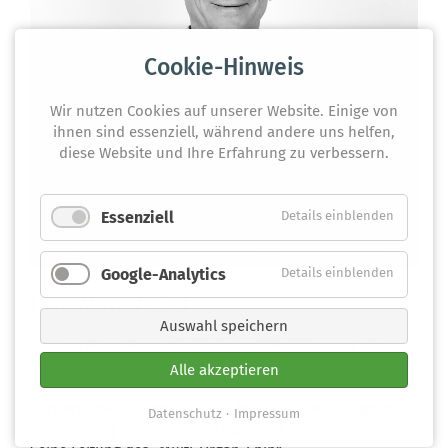
Cookie-Hinweis
Wir nutzen Cookies auf unserer Website. Einige von
ihnen sind essenziell, während andere uns helfen,
diese Website und Ihre Erfahrung zu verbessern.
Essenziell
Details einblenden
Google-Analytics
Details einblenden
Uwe Marx / CSO
Auswahl speichern
Dr. Uwe Marx, Humanbiologie und Mediziner, ist ein
erfahrener Unternehmer und der Gründer von TissUse.
Alle akzeptieren
Im Laufe seiner erfolgreichen wissenschaftlichen
Karriere spezialisierte sich Dr. Marx auf die naturgetreue
Datenschutz
Impressum
Nachbildung menschlicher Organfunktionen in vitro.